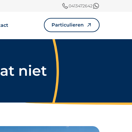
0413472642
Particulieren
tact
at niet